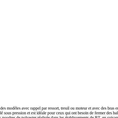
es modèles avec rappel par ressort, treuil ou moteur et avec des bras en 
sous pression et est idéale pour ceux qui ont besoin de fermer des balco
 poudres de polyester réalisée dans les établissements de BT, en suivant 