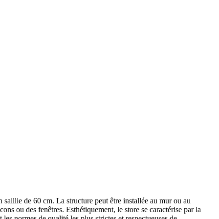
saillie de 60 cm. La structure peut être installée au mur ou au
ns ou des fenêtres. Esthétiquement, le store se caractérise par la
les normes de qualité les plus strictes et respectueuses de