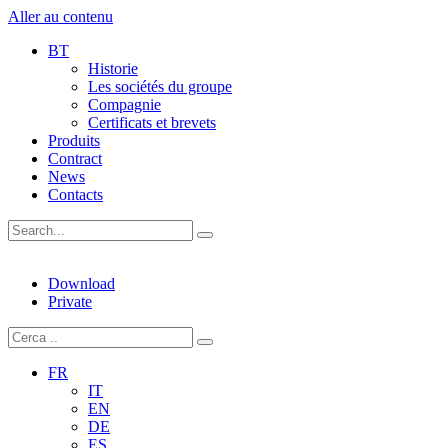
Aller au contenu
BT
Historie
Les sociétés du groupe
Compagnie
Certificats et brevets
Produits
Contract
News
Contacts
Download
Private
FR
IT
EN
DE
ES