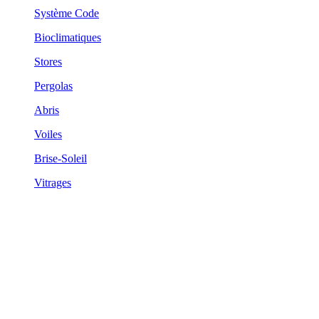
Système Code
Bioclimatiques
Stores
Pergolas
Abris
Voiles
Brise-Soleil
Vitrages